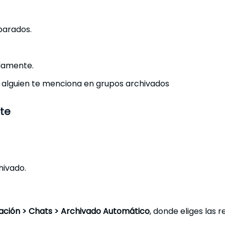
parados.
damente.
o alguien te menciona en grupos archivados
te
hivado.
ación
>
Chats
>
Archivado Automático
, donde eliges las 