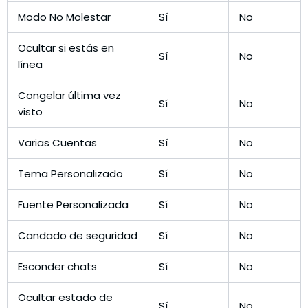
Modo No Molestar
Sí
No
Ocultar si estás en
Sí
No
línea
Congelar última vez
Sí
No
visto
Varias Cuentas
Sí
No
Tema Personalizado
Sí
No
Fuente Personalizada
Sí
No
Candado de seguridad
Sí
No
Esconder chats
Sí
No
Ocultar estado de
Sí
No